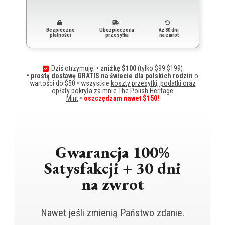
Bezpieczne
Ubezpieczona
Aż 30 dni
płatności
przesyłka
na zwrot
Dziś otrzymuję: •
zniżkę $100
(tylko $99 $
199
)
• prostą dostawę GRATIS na świecie dla polskich rodzin
o
wartości do $50 • wszystkie
koszty przesyłki, podatki oraz
opłaty pokryła za mnie The Polish Heritage
Mint
•
oszczędzam nawet $150!
Gwarancja 100%
Satysfakcji + 30 dni
na zwrot
Nawet jeśli zmienią Państwo zdanie.