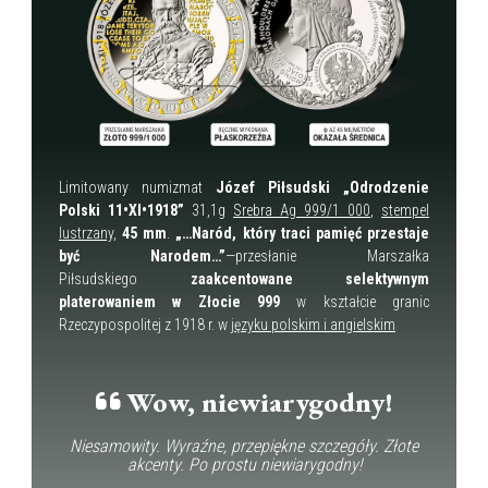
Limitowany numizmat
Józef Piłsudski „Odrodzenie
Polski 11•XI•1918”
31,1g
Srebra Ag 999/1 000
,
stempel
lustrzany,
45 mm
.
„…Naród, który traci pamięć przestaje
być Narodem…”
—przesłanie Marszałka
Piłsudskiego
zaakcentowane selektywnym
platerowaniem w Złocie 999
w kształcie granic
Rzeczypospolitej z 1918 r. w
języku polskim i angielskim
Wow, niewiarygodny!
Niesamowity. Wyraźne, przepiękne szczegóły. Złote
akcenty. Po prostu niewiarygodny!