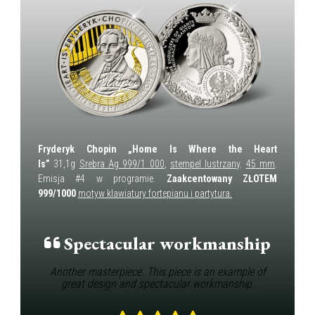
Fryderyk Chopin „Home Is Where the Heart
Is”
31,1g
Srebra Ag 999/1 000
,
stempel lustrzany
.
45 mm
.
Emisja #4 w programie.
Zaakcentowany ZŁOTEM
999/1000
motyw klawiatury fortepianu i partytura.
Spectacular workmanship
Another masterpiece. This piece is an example of
great design and spectacular workmanship.