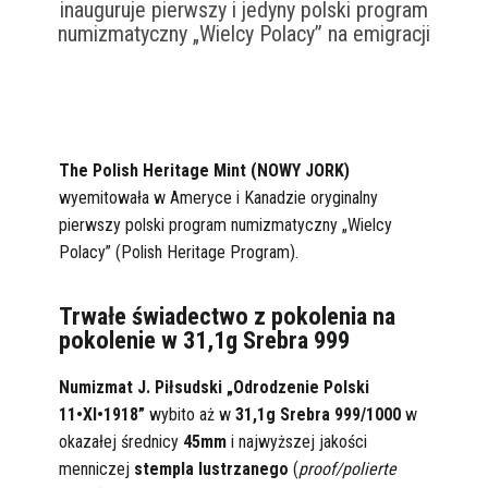
inauguruje pierwszy i jedyny polski program
numizmatyczny „Wielcy Polacy” na emigracji
The Polish Heritage Mint (NOWY JORK)
wyemitowała w Ameryce i Kanadzie oryginalny
pierwszy polski program numizmatyczny „Wielcy
Polacy” (Polish Heritage Program).
Trwałe świadectwo z pokolenia na
pokolenie w 31,1g Srebra 999
Numizmat J. Piłsudski „Odrodzenie Polski
11•XI•1918”
wybito aż w
31,1g Srebra 999/1000
w
okazałej średnicy
45mm
i najwyższej jakości
menniczej
stempla lustrzanego
(
proof/polierte