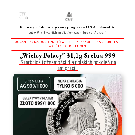
🇺🇸
English
Pierwszy polski pamiątkowy program w U.S.A. i Kanadzie
Już w Wlk. Brytanii, Irlandii, Niemczech, Europie i Australii
OGRANICZONA DOSTĘPNOŚĆ W HISTORYCZNYCH CENACH SREBRA ·
WKRÓTCE KOREKTA CEN
„Wielcy Polacy” 31,1g Srebra 999
Skarbnica tożsamości dla polskich pokoleń na
emigracji