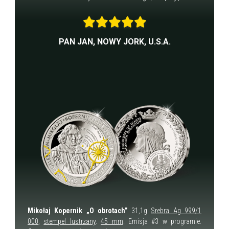
PAN JAN, NOWY JORK, U.S.A.
Mikołaj Kopernik „O obrotach”
31,1g
Srebra Ag 999/1
000
,
stempel lustrzany
.
45 mm
. Emisja #3 w programie.