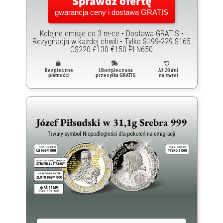
Sprawdź ofertę
gwarancja ceny i dostawa GRATIS
Kolejne emisje co 3 m-ce • Dostawa GRATIS •
Rezygnacja w każdej chwili • Tylko
$199-229
$165
C$220 £130 €150 PLN650
Bezpieczne
Ubezpieczona
Aż 30 dni
płatności
przesyłka GRATIS
na zwrot