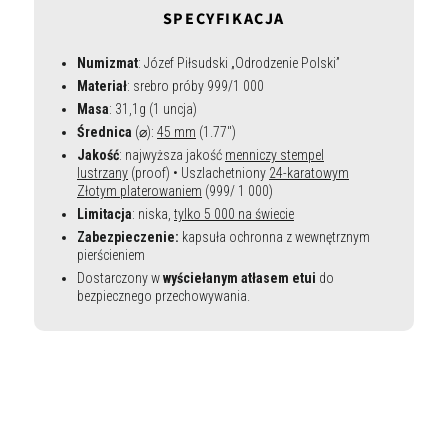
SPECYFIKACJA
Numizmat
: Józef Piłsudski „Odrodzenie Polski”
Materiał
: srebro próby 999/1 000
Masa
: 31,1g (1 uncja)
Średnica
(⌀):
45 mm
(1.77")
Jakość
:
najwyższa jakość
menniczy stempel
lustrzany
(proof) • Uszlachetniony
24-karatowym
Złotym platerowaniem
(999/ 1 000)
Limitacja
: niska,
tylko 5 000 na świecie
Zabezpieczenie:
kapsuła ochronna z wewnętrznym
pierścieniem
Dostarczony w
wyściełanym atłasem etui
do
bezpiecznego przechowywania.