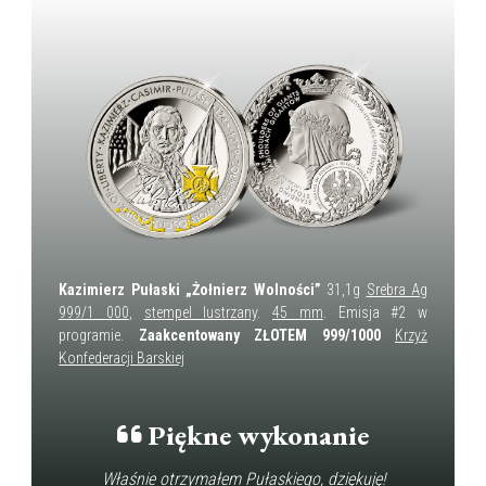
Kazimierz Pułaski „Żołnierz Wolności”
31,1g
Srebra Ag
999/1 000
,
stempel lustrzany
.
45 mm
. Emisja #2 w
programie.
Zaakcentowany ZŁOTEM 999/1000
Krzyż
Konfederacji Barskiej
Piękne wykonanie
Właśnie otrzymałem Pułaskiego, dziękuję!