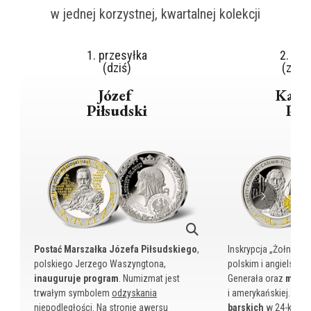
w jednej korzystnej, kwartalnej kolekcji
1. przesyłka
2. prz
(dziś)
(za 3
Józef
Kazi
Piłsudski
Puł
Postać Marszałka Józefa Piłsudskiego
,
Inskrypcja „Żołnierz 
polskiego Jerzego Waszyngtona,
polskim i angielskim
inauguruje program
. Numizmat jest
Generała oraz
motyw
trwałym symbolem
odzyskania
i amerykańskiej.
Krzy
niepodległości
.
Na stronie awersu
barskich
w
24-k złot