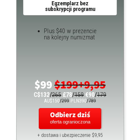
Egzemplarz bez
subskrypcji programu
Plus $40 w prezencie
na kolejny numizmat
$99
$199+9,95
C$132
/
265
£78
/
159
€90
/
179
AU$150
/
299
PLN390
/
789
Odbierz dziś
oferta ogranioczona
+ dostawa i ubezpieczenie $9,95