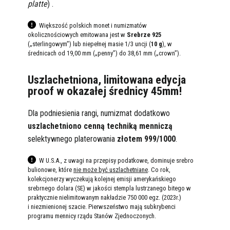
platte
) .
Większość polskich monet i numizmatów
okolicznościowych emitowana jest w
Srebrze 925
(„sterlingowym”) lub niepełnej masie 1/3 uncji (
10 g
), w
średnicach od 19,00 mm („penny”) do 38,61 mm („crown”).
Uszlachetniona, limitowana edycja
proof w okazałej średnicy 45mm!
Dla podniesienia rangi, numizmat dodatkowo
uszlachetniono cenną techniką menniczą
selektywnego platerowania
złotem 999/1000
.
W U.S.A., z uwagi na przepisy podatkowe, dominuje srebro
bulionowe, które
nie może być uszlachetniane
. Co rok,
kolekcjonerzy wyczekują kolejnej emisji amerykańskiego
srebrnego dolara (SE) w jakości stempla lustrzanego bitego w
praktycznie nielimitowanym nakładzie 750 000 egz. (2023r.)
i niezmienionej szacie. Pierwszeństwo mają subkrybenci
programu mennicy rządu Stanów Zjednoczonych.