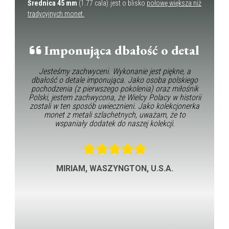
Średnica 45 mm
(1.77 cala) jest o blisko
połowę większa niż
tradycyjnych monet.
Imponująca dbałość o detal
Jesteśmy zachwyceni. Wykonanie jest piękne, a
dbałość o detale imponująca. Jako osoba polskiego
pochodzenia (z pierwszego pokolenia) oraz miłośnik
Polski, jestem zachwycona, że Wielcy Polacy w historii
zostali w ten sposób uwiecznieni. Jako kolekcjonerka
monet z metali szlachetnych, uważam, że to
wspaniały dodatek do naszej kolekcji.
MIRIAM, WASZYNGTON, U.S.A.