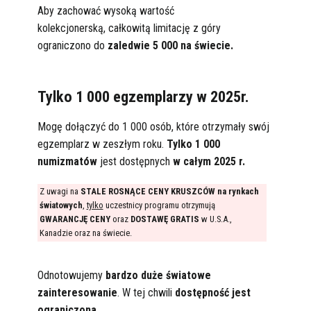
Aby zachować wysoką wartość
kolekcjonerską, całkowitą limitację z góry
ograniczono do
zaledwie 5 000 na świecie.
Tylko 1 000 egzemplarzy w 2025r.
Mogę dołączyć do 1 000 osób, które otrzymały swój
egzemplarz w zeszłym roku.
Tylko 1 000
numizmatów
jest dostępnych
w całym 2025 r.
Z uwagi na
STALE ROSNĄCE CENY KRUSZCÓW na rynkach
światowych
,
tylko
uczestnicy programu otrzymują
GWARANCJĘ CENY
oraz
DOSTAWĘ GRATIS
w U.S.A.,
Kanadzie oraz na świecie.
Odnotowujemy
bardzo duże światowe
zainteresowanie
. W tej chwili
dostępność jest
ograniczona
.