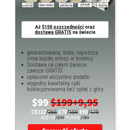
Aż
$150 oszczędności
oraz
dostawa GRATIS
na świecie
gwarantowana, stała, najniższa
cena każdej emisji w kolekcji
Dostawa na całym świecie
zawsze GRATIS
opłacone wszystkie podatki
wygodny kwartalny cykl
kolekcjonowania bez opłat z góry
$99
$199+9,95
C$132
/
265
£78
/
159
€90
/
179
AU$150
/
299
PLN390
/
789